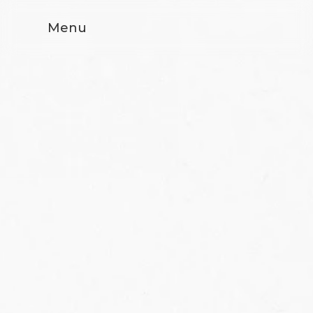
Menu
online seminar 2022
SINCOL
- System