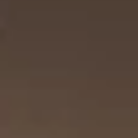
Order Guide
オーダーガイド
Flow
Price
FAQ
納品まで
制作費に
よくある
の流れ
ついて
ご質問
※案件規模やカット数な
こちらからお問い合わせ
どによって制作期間が変
ください
動します。