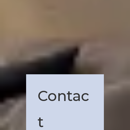
Contac
t